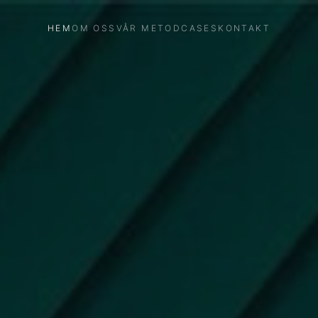
HEM
OM OSS
VÅR METOD
CASES
KONTAKT